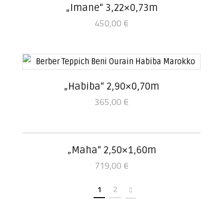
„Imane“ 3,22×0,73m
450,00
€
„Habiba“ 2,90×0,70m
365,00
€
„Maha“ 2,50×1,60m
719,00
€
1
2