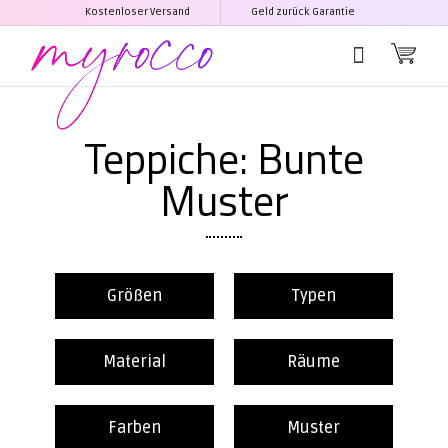
Kostenloser Versand
Geld zurück Garantie
Teppiche: Bunte
Muster
Größen
Typen
Material
Räume
Farben
Muster