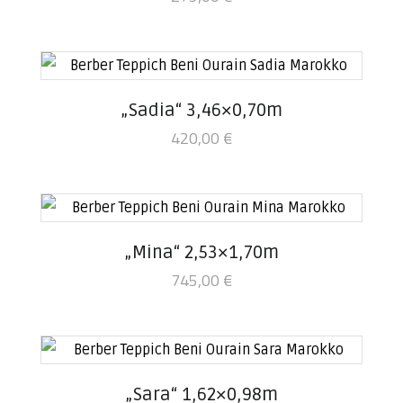
„Sadia“ 3,46×0,70m
420,00
€
„Mina“ 2,53×1,70m
745,00
€
„Sara“ 1,62×0,98m