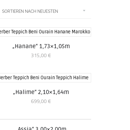
„Hanane“ 1,73×1,05m
315,00
€
„Halime“ 2,10×1,64m
699,00
€
„Assia“ 3,00×2,00m