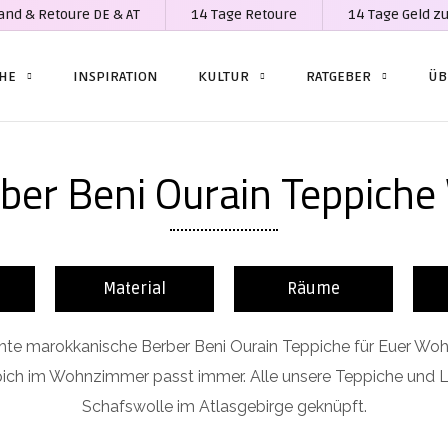
and & Retoure DE & AT
14 Tage Retoure
14 Tage Geld z
CHE
INSPIRATION
KULTUR
RATGEBER
ÜB
rber Beni Ourain Teppic
Material
Räume
marokkanische Berber Beni Ourain Teppiche für Euer Wohnz
ich im Wohnzimmer passt immer. Alle unsere Teppiche und L
Schafswolle im Atlasgebirge geknüpft.