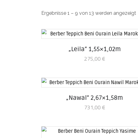
Ergebnisse 1 – 9 von 13 werden angezeigt
„Leila“ 1,55×1,02m
275,00
€
„Nawal“ 2,67×1,58m
731,00
€