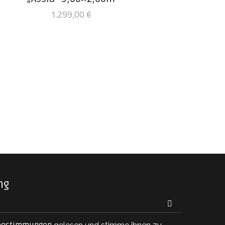
1.299,00
€
ng