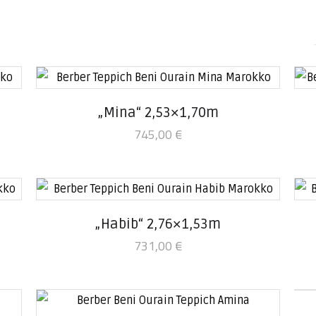
„Mina“ 2,53×1,70m
745,00
€
„Habib“ 2,76×1,53m
731,00
€