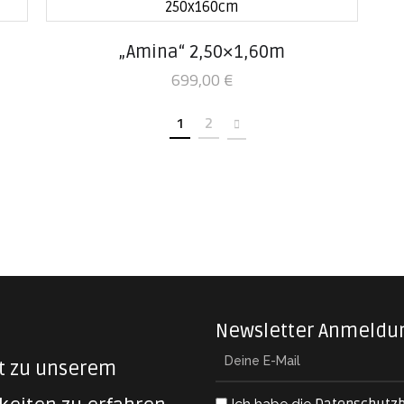
„Amina“ 2,50×1,60m
699,00
€
1
2
Newsletter Anmeldu
zt zu unserem