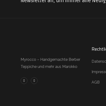
Newsletter an, um immer alle Neuig
Rechtl
Myrocco – Handgemachte Berber
Datensc
Teppiche und mehr aus Marokko
Impres
AGB