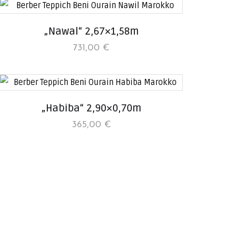
„Nawal“ 2,67×1,58m
731,00
€
„Habiba“ 2,90×0,70m
365,00
€