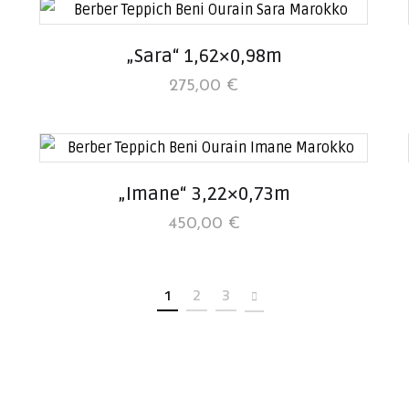
„Sara“ 1,62×0,98m
275,00
€
„Imane“ 3,22×0,73m
450,00
€
1
2
3