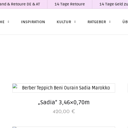
and & Retoure DE & AT
14 Tage Retoure
14 Tage Geld z
CHE
INSPIRATION
KULTUR
RATGEBER
ÜB
„Sadia“ 3,46×0,70m
420,00
€